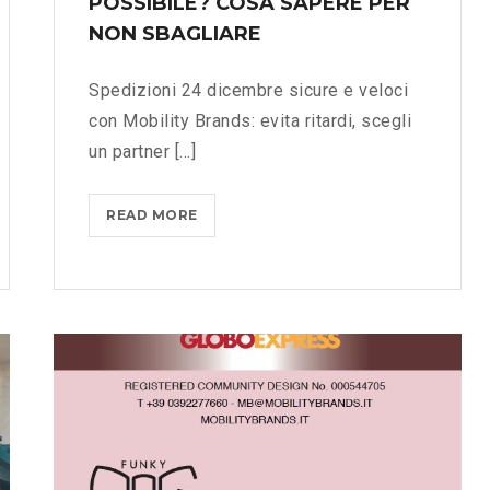
POSSIBILE? COSA SAPERE PER
C
A
O
NON SBAGLIARE
I
N
T
G
Spedizioni 24 dicembre sicure e veloci
A
L
con Mobility Brands: evita ritardi, scegli
L
O
un partner [...]
I
B
A
O
?
E
READ MORE
S
>
X
P
P
E
R
D
E
I
S
Z
S
I
:
O
L
N
A
I
S
2