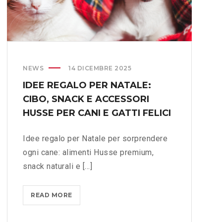
I
S
P
P
R
E
A
D
T
I
I
Z
NEWS
14 DICEMBRE 2025
C
I
IDEE REGALO PER NATALE:
H
O
CIBO, SNACK E ACCESSORI
E
N
?
I
HUSSE PER CANI E GATTI FELICI
>
R
A
Idee regalo per Natale per sorprendere
P
ogni cane: alimenti Husse premium,
I
snack naturali e [...]
D
E
E
READ MORE
I
A
D
F
E