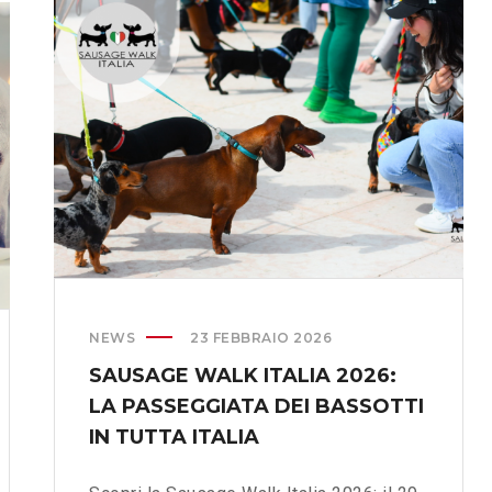
I
O
N
E
V
A
L
I
G
I
E
:
S
NEWS
23 FEBBRAIO 2026
E
SAUSAGE WALK ITALIA 2026:
R
LA PASSEGGIATA DEI BASSOTTI
V
I
IN TUTTA ITALIA
Z
I