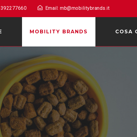
 0392277660
Email: mb@mobilitybrands.it
E
MOBILITY BRANDS
COSA 