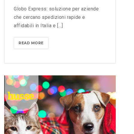
A
Globo Express: soluzione per aziende
E
che cercano spedizioni rapide e
B
affidabili in Italia e [...]
R
I
A
READ MORE
G
N
L
Z
O
A
B
:
O
S
E
O
X
L
P
U
R
Z
E
I
S
O
S
N
: