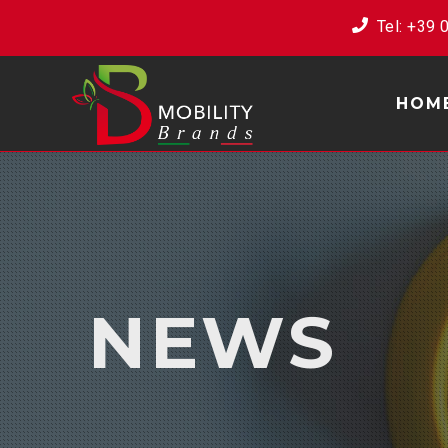
Tel: ‭+39
HOM
NEWS