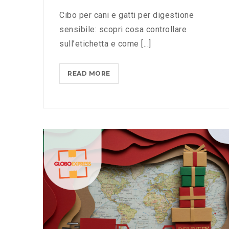
L
Cibo per cani e gatti per digestione
A
sensibile: scopri cosa controllare
G
sull’etichetta e come [...]
G
I
O
READ MORE
C
A
I
D
B
E
O
G
P
U
E
A
R
T
C
O
A
P
N
E
I
R
E
O
G