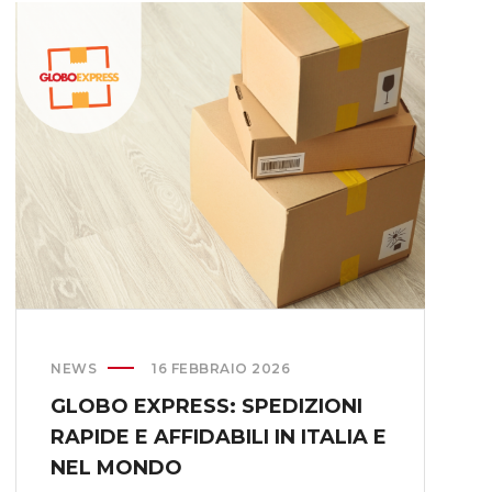
I
L
I
A
Z
I
O
N
E
P
A
C
C
H
NEWS
16 FEBBRAIO 2026
I
GLOBO EXPRESS: SPEDIZIONI
M
RAPIDE E AFFIDABILI IN ITALIA E
O
N
NEL MONDO
Z