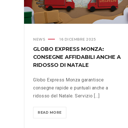
G
A
N
T
I
T
S
I
P
C
E
O
NEWS
16 DICEMBRE 2025
D
N
GLOBO EXPRESS MONZA:
I
D
CONSEGNE AFFIDABILI ANCHE A
Z
I
I
G
RIDOSSO DI NATALE
O
E
N
S
Globo Express Monza garantisce
E
T
consegne rapide e puntuali anche a
?
I
ridosso del Natale. Servizio [...]
>
O
N
E
READ MORE
G
S
L
E
O