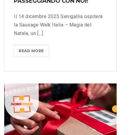
PASSEGGIANDO CON NOI!
I
L
B
M
O
Il 14 dicembre 2025 Senigallia ospiterà
O
,
la Sausage Walk Italia – Magia del
N
S
Natale, un [...]
D
N
O
A
?
READ MORE
V
C
>
I
K
V
E
I
A
L
C
A
C
M
E
A
S
G
S
I
O
A
R
D
I