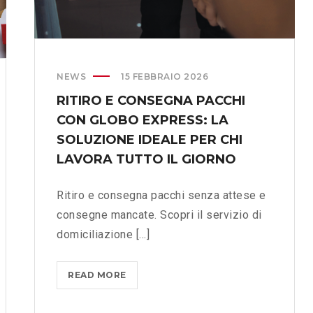
S
L
O
I
N
A
E
2
?
0
NEWS
15 FEBBRAIO 2026
>
2
RITIRO E CONSEGNA PACCHI
6
CON GLOBO EXPRESS: LA
:
L
SOLUZIONE IDEALE PER CHI
A
LAVORA TUTTO IL GIORNO
P
A
Ritiro e consegna pacchi senza attese e
S
consegne mancate. Scopri il servizio di
S
domiciliazione [...]
E
G
G
READ MORE
R
I
I
A
T