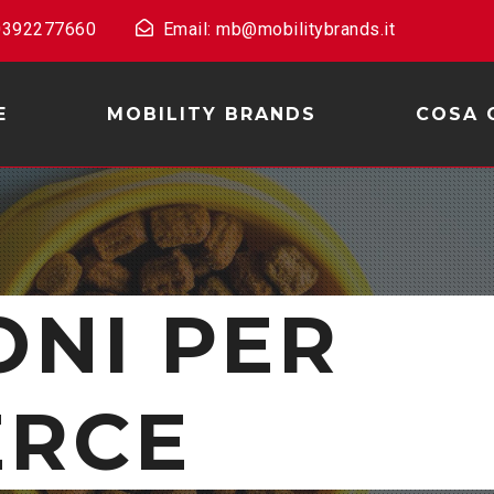
 0392277660
Email: mb@mobilitybrands.it
E
MOBILITY BRANDS
COSA 
ONI PER
RCE