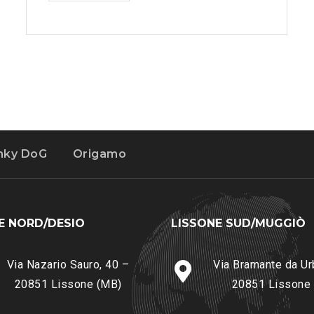
-
C
O
M
M
E
R
C
E
nky DoG
Origamo
E
S
P
E
E NORD/DESIO
LISSONE SUD/MUGGIÒ
D
I
Z
Via Nazario Sauro, 40 –
Via Bramante da Ur
I
20851 Lissone (MB)
20851 Lissone
O
N