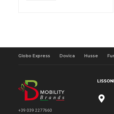
P
E
D
I
Z
I
O
N
I
Globo Express
Dovica
Husse
Fu
P
E
R
A
LISSON
Z
I
E
N
D
‭+39 039 2277660
E