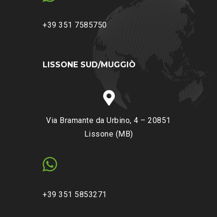
L
I
+39 351 7585750
T
Y
B
LISSONE SUD/MUGGIÒ
R
A
N
D
S
Via Bramante da Urbino, 4 – 20851
Lissone (MB)
+39 351 5853271