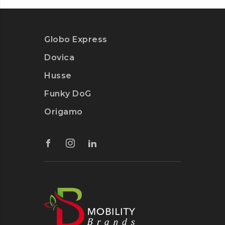
D
I
S
Globo Express
C
Dovica
O
U
Husse
N
Funky DoG
P
A
Origamo
C
C
O
?
S
O
L
U
Z