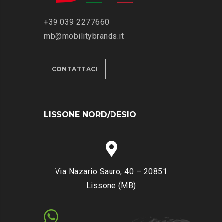
I
O
‭+39 039 2277660
N
mb@mobilitybrands.it
I
E
C
CONTATTACI
O
N
S
I
LISSONE NORD/DESIO
G
L
I
D
I
Via Nazario Sauro, 40 – 20851
M
Lissone (MB)
O
B
I