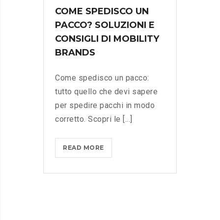
COME SPEDISCO UN
PACCO? SOLUZIONI E
CONSIGLI DI MOBILITY
BRANDS
Come spedisco un pacco:
tutto quello che devi sapere
per spedire pacchi in modo
corretto. Scopri le [...]
READ MORE
C
O
M
E
S
P
E